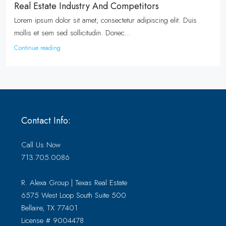
Real Estate Industry And Competitors
Lorem ipsum dolor sit amet, consectetur adipiscing elit. Duis
mollis et sem sed sollicitudin. Donec...
Continue reading
Contact Info:
Call Us Now
713.705.0086
R. Alexa Group | Texas Real Estate
6575 West Loop South Suite 500
Bellaire, TX 77401
License # 9004478