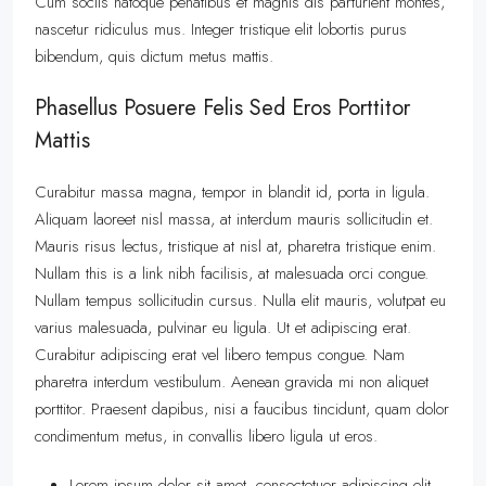
Cum sociis natoque penatibus et magnis dis parturient montes,
nascetur ridiculus mus. Integer tristique elit lobortis purus
bibendum, quis dictum metus mattis.
Phasellus Posuere Felis Sed Eros Porttitor
Mattis
Curabitur massa magna, tempor in blandit id, porta in ligula.
Aliquam laoreet nisl massa, at interdum mauris sollicitudin et.
Mauris risus lectus, tristique at nisl at, pharetra tristique enim.
Nullam this is a link nibh facilisis, at malesuada orci congue.
Nullam tempus sollicitudin cursus. Nulla elit mauris, volutpat eu
varius malesuada, pulvinar eu ligula. Ut et adipiscing erat.
Curabitur adipiscing erat vel libero tempus congue. Nam
pharetra interdum vestibulum. Aenean gravida mi non aliquet
porttitor. Praesent dapibus, nisi a faucibus tincidunt, quam dolor
condimentum metus, in convallis libero ligula ut eros.
Lorem ipsum dolor sit amet, consectetuer adipiscing elit.