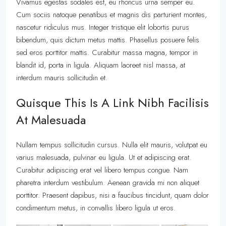
Vivamus egestas sodales est, eu rhoncus urna semper eu.
Cum sociis natoque penatibus et magnis dis parturient montes,
nascetur ridiculus mus. Integer tristique elit lobortis purus
bibendum, quis dictum metus mattis. Phasellus posuere felis
sed eros porttitor mattis. Curabitur massa magna, tempor in
blandit id, porta in ligula. Aliquam laoreet nisl massa, at
interdum mauris sollicitudin et.
Quisque This Is A Link Nibh Facilisis
At Malesuada
Nullam tempus sollicitudin cursus. Nulla elit mauris, volutpat eu
varius malesuada, pulvinar eu ligula. Ut et adipiscing erat.
Curabitur adipiscing erat vel libero tempus congue. Nam
pharetra interdum vestibulum. Aenean gravida mi non aliquet
porttitor. Praesent dapibus, nisi a faucibus tincidunt, quam dolor
condimentum metus, in convallis libero ligula ut eros.