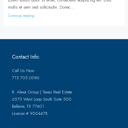
Lorem ipsum dolor sit amet, consectetur adipiscing elit. Duis
mollis et sem sed sollicitudin. Donec...
Continue reading
Contact Info:
Call Us Now
713.705.0086
R. Alexa Group | Texas Real Estate
6575 West Loop South Suite 500
Bellaire, TX 77401
License # 9004478